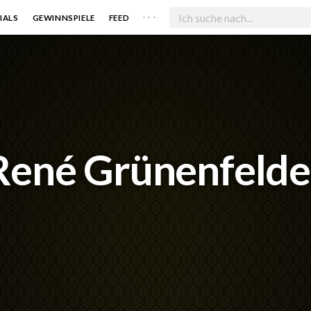
. . .
IALS
GEWINNSPIELE
FEED
René Grünenfelde