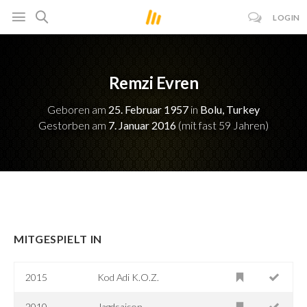
LOGIN
Remzi Evren
Geboren am
25. Februar 1957
in
Bolu, Turkey
Gestorben am
7. Januar 2016
(mit fast 59 Jahren)
MITGESPIELT IN
2015
Kod Adi K.O.Z.
2010
Jagdsaison