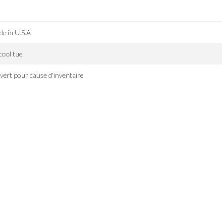
e in U.S.A
lcool tue
ert pour cause d'inventaire