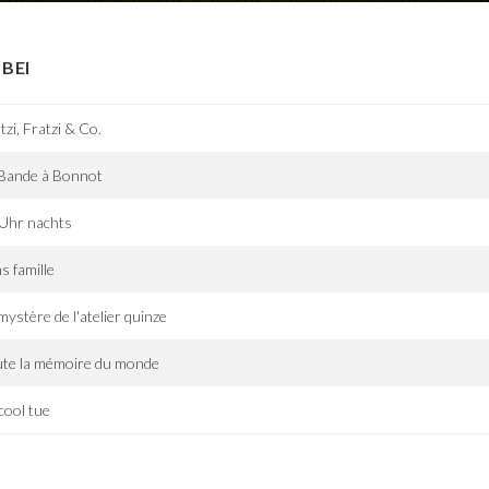
BEI
tzi, Fratzi & Co.
 Bande à Bonnot
 Uhr nachts
s famille
mystère de l'atelier quinze
ute la mémoire du monde
lcool tue