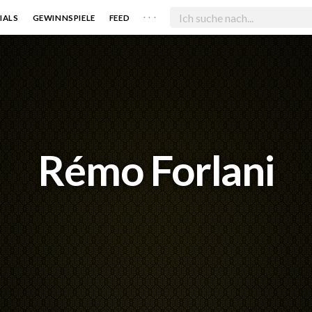
. . .
IALS
GEWINNSPIELE
FEED
Rémo Forlani