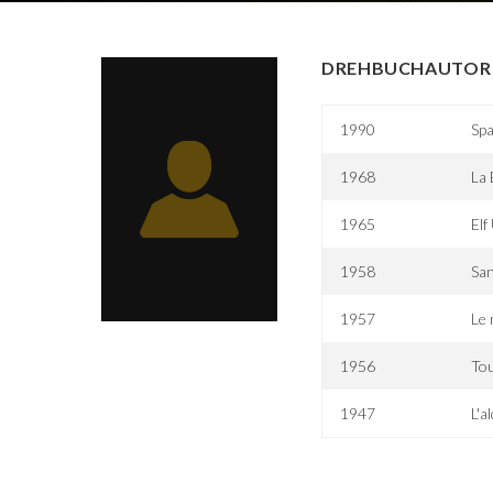
DREHBUCHAUTOR 
1990
Spa
1968
La
1965
Elf
1958
San
1957
Le 
1956
To
1947
L'a