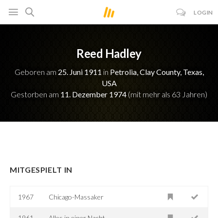
LOGIN
Reed Hadley
Geboren am
25. Juni 1911
in
Petrolia, Clay County, Texas,
USA
Gestorben am
11. Dezember 1974
(mit mehr als 63 Jahren)
MITGESPIELT IN
1967
Chicago-Massaker
1961
Alles in einer Nacht