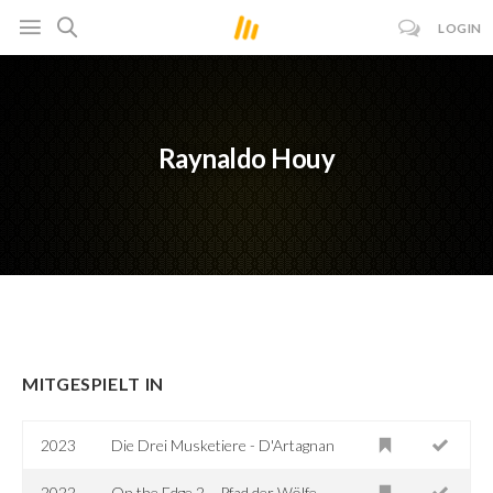
LOGIN
Raynaldo Houy
MITGESPIELT IN
2023
Die Drei Musketiere - D'Artagnan
2022
On the Edge 2 – Pfad der Wölfe