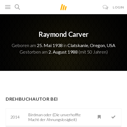
LOGIN
Raymond Carver
Geboren am
25. Mai 1938
in
Clatskanie, Oregon, USA
Gestorben am
2. August 1988
(mit 50 Jahren)
DREHBUCHAUTOR BEI
Birdman oder (Die unverhoffte
2014
Macht der Ahnungslosigkeit)