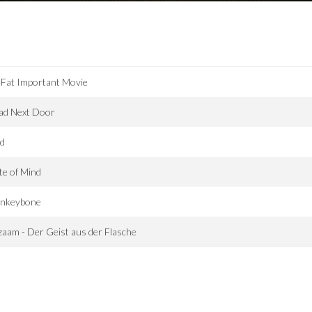
 Fat Important Movie
ad Next Door
id
te of Mind
nkeybone
aam - Der Geist aus der Flasche