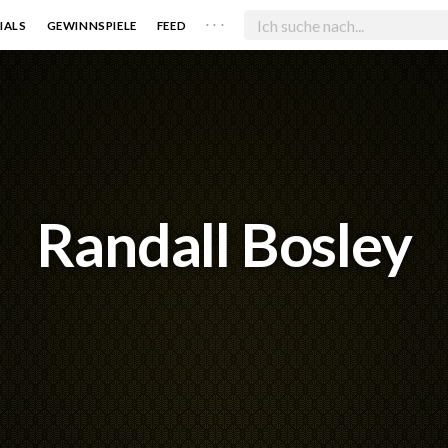
. . .
IALS
GEWINNSPIELE
FEED
Randall Bosley