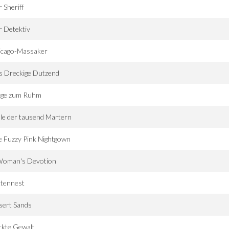
 Sheriff
 Detektiv
icago-Massaker
s Dreckige Dutzend
ge zum Ruhm
le der tausend Martern
 Fuzzy Pink Nightgown
Woman's Devotion
ttennest
sert Sands
ckte Gewalt