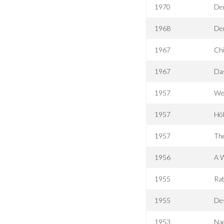
1970
Der
1968
Der
1967
Ch
1967
Da
1957
We
1957
Höl
1957
The
1956
A 
1955
Ra
1955
De
1953
Na