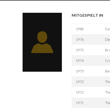
MITGESPIELT IN
1980
Das
1976
Die
1975
Bra
1974
Cry
1973
Bir
1972
The
1972
Th
1971
Th