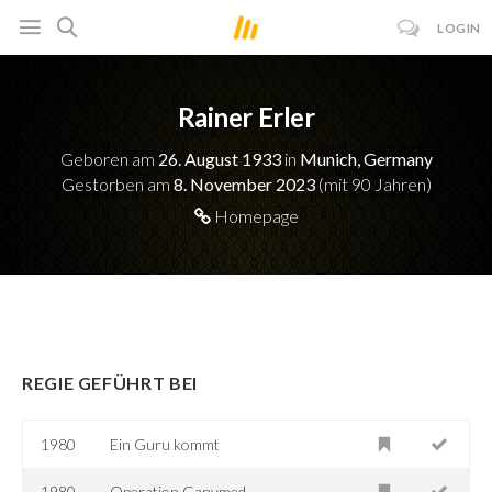
LOGIN
Rainer Erler
Geboren am
26. August 1933
in
Munich, Germany
Gestorben am
8. November 2023
(mit 90 Jahren)
Homepage
REGIE GEFÜHRT BEI
1980
Ein Guru kommt
1980
Operation Ganymed