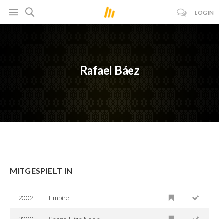
LOGIN
Rafael Báez
MITGESPIELT IN
2002
Empire
2000
Shang-High Noon