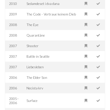
2010
Sedamdeset i dva dana
2009
The Code - Vertraue keinem Dieb
2008
The Eye
2008
Quarantäne
2007
Shooter
2007
Battle in Seattle
2007
Liebesleben
2006
The Elder Son
2006
Necista krv
2005–
Surface
2006