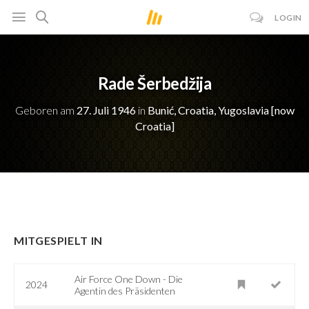
LOGIN
Rade Šerbedžija
Geboren am
27. Juli 1946
in
Bunić, Croatia, Yugoslavia [now
Croatia]
MITGESPIELT IN
Air Force One Down - Die
2024
Agentin des Präsidenten