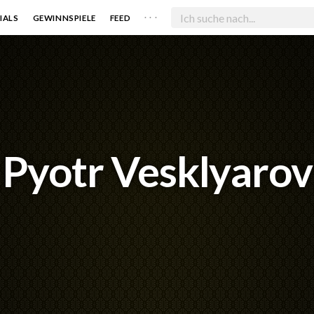
. . .
IALS
GEWINNSPIELE
FEED
Pyotr Vesklyarov