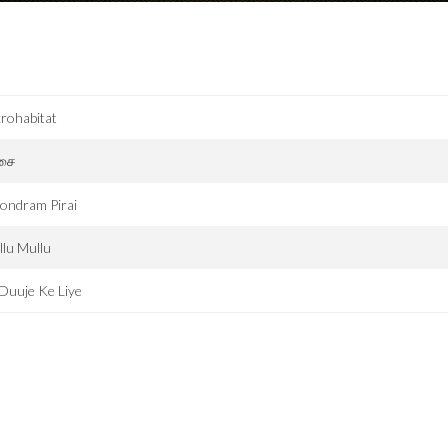
rohabitat
சை
ondram Pirai
llu Mullu
Duuje Ke Liye