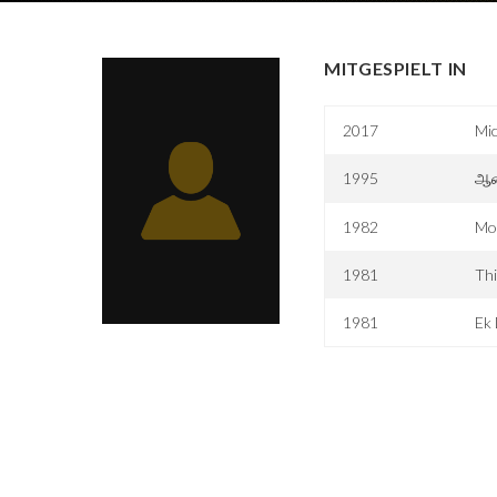
MITGESPIELT IN
2017
Mic
1995
ஆ
1982
Mo
1981
Thi
1981
Ek 