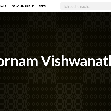
. . .
IALS
GEWINNSPIELE
FEED
ornam Vishwanat