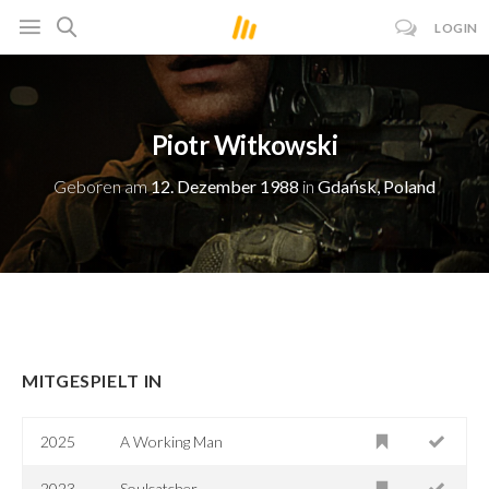
LOGIN
Piotr Witkowski
Geboren am
12. Dezember 1988
in
Gdańsk, Poland
MITGESPIELT IN
2025
A Working Man
2023
Soulcatcher