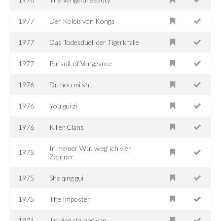
1977
Der Koloß von Konga
1977
Das Todesduell der Tigerkralle
1977
Pursuit of Vengeance
1976
Du hou mi shi
1976
You gui zi
1976
Killer Clans
In meiner Wut wieg' ich vier
1975
Zentner
1975
She qing gui
1975
The Imposter
1974
Jin ping shuang yan