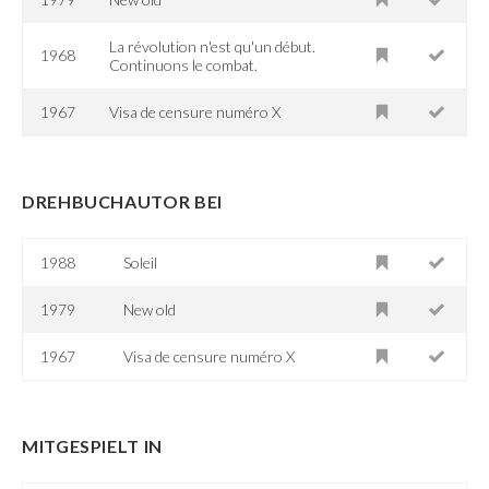
La révolution n'est qu'un début.
1968
Continuons le combat.
1967
Visa de censure numéro X
DREHBUCHAUTOR BEI
1988
Soleil
1979
New old
1967
Visa de censure numéro X
MITGESPIELT IN