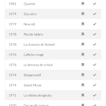
1981
Quartet
1979
Zoo zéro
1979
New old
1978
Piccole labbra
1978
La chanson de Roland
1976
L'affiche rouge
1976
Le berceau de cristal
1974
Steppenwolf
1974
Sweet Movie
1971
La vittima designata
1970
Der große Irrtum