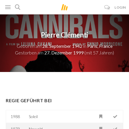
LOGIN
Pierre Clémenti
Geboren am
28. September 1942
in
Paris, France
Gestorben am
27. Dezember 1999
(mit 57 Jahren)
REGIE GEFÜHRT BEI
1988
Soleil
1979
New old