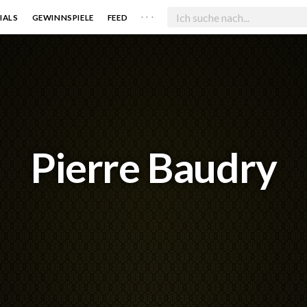
. . .
IALS
GEWINNSPIELE
FEED
Pierre Baudry