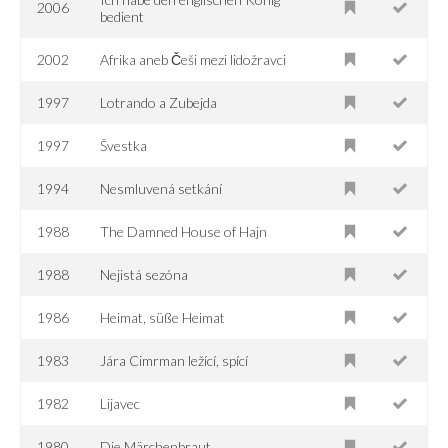
2006
bedient
2002
Afrika aneb Češi mezi lidožravci
1997
Lotrando a Zubejda
1997
Švestka
1994
Nesmluvená setkání
1988
The Damned House of Hajn
1988
Nejistá sezóna
1986
Heimat, süße Heimat
1983
Jára Cimrman ležící, spící
1982
Lijavec
1980
Die Märchenbraut