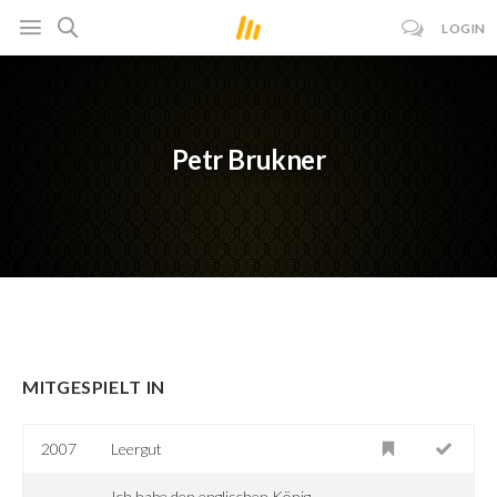
LOGIN
Petr Brukner
MITGESPIELT IN
2007
Leergut
Ich habe den englischen König