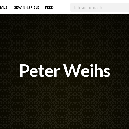
. . .
IALS
GEWINNSPIELE
FEED
Peter Weihs