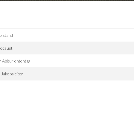
pfstand
locaust
 Abituriententag
 Jakobsleiter