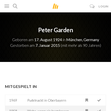
LOGIN
Peter Garden
Geboren am
17. August 1924
in
München, Germany
Gestorben am
7. Januar 2015
(mit mehr als 90 Jahren)
MITGESPIELT IN
1969
Pudelnackt in Oberbayern
1958
Wehe, wenn sie losgelassen