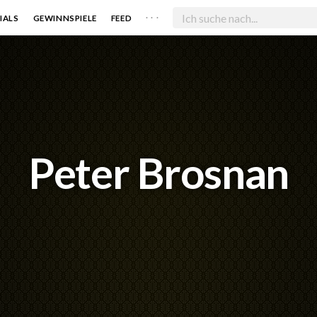
. . .
IALS
GEWINNSPIELE
FEED
Peter Brosnan