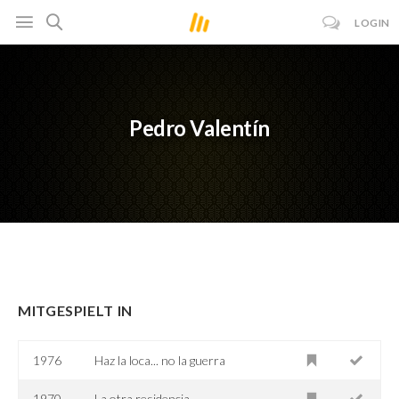
LOGIN
Pedro Valentín
MITGESPIELT IN
1976
Haz la loca... no la guerra
1970
La otra residencia