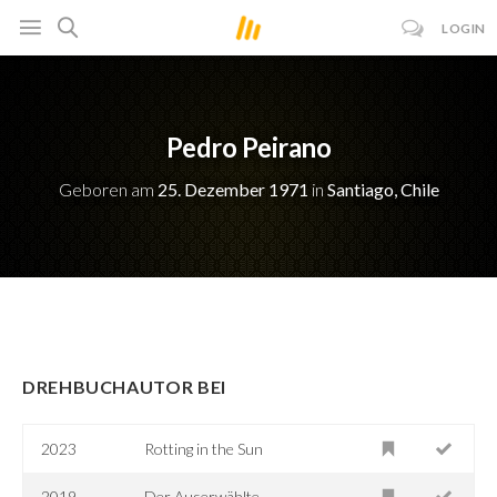
LOGIN
Pedro Peirano
Geboren am
25. Dezember 1971
in
Santiago, Chile
DREHBUCHAUTOR BEI
2023
Rotting in the Sun
2019
Der Auserwählte