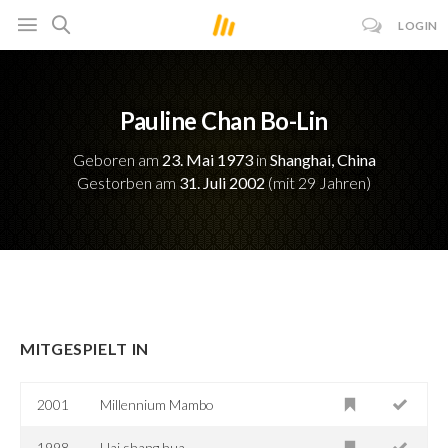
LOGIN
Pauline Chan Bo-Lin
Geboren am
23. Mai 1973
in
Shanghai, China
Gestorben am
31. Juli 2002
(mit 29 Jahren)
MITGESPIELT IN
2001
Millennium Mambo
1998
Hai shang hua