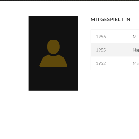
MITGESPIELT IN
1956
Mi
1955
Na
1952
Man