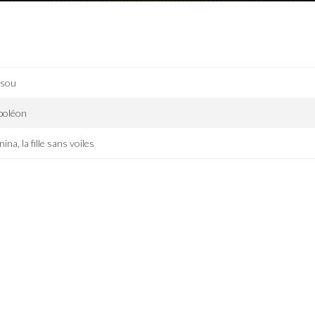
tsou
poléon
ina, la fille sans voiles