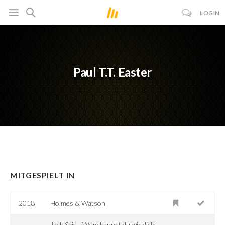
LOGIN
Paul T.T. Easter
MITGESPIELT IN
2018
Holmes & Watson
Jack Said - Wem kannst du wirklich