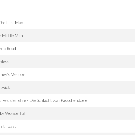
The Last Man
e Middle Man
ena Road
nless
ney's Version
twick
 Feld der Ehre - Die Schlacht von Passchendaele
lby Wonderful
rnt Toast