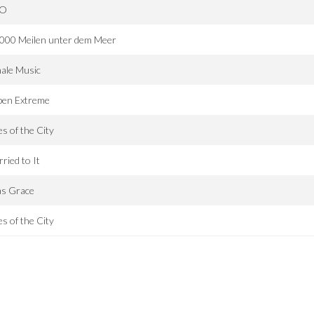
2O
.000 Meilen unter dem Meer
ale Music
pen Extreme
es of the City
ried to It
as Grace
es of the City