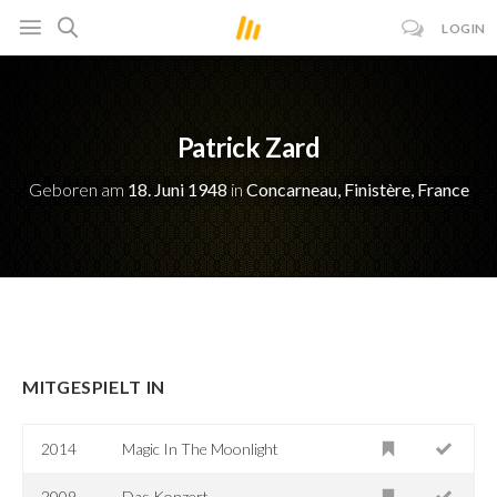
LOGIN
Patrick Zard
Geboren am
18. Juni 1948
in
Concarneau, Finistère, France
MITGESPIELT IN
2014
Magic In The Moonlight
2009
Das Konzert