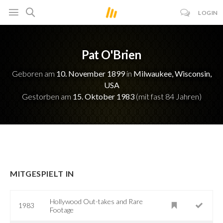
LOGIN
Pat O'Brien
Geboren am
10. November 1899
in
Milwaukee, Wisconsin,
USA
Gestorben am
15. Oktober 1983
(mit fast 84 Jahren)
MITGESPIELT IN
Hollywood Out-takes and Rare
1983
Footage