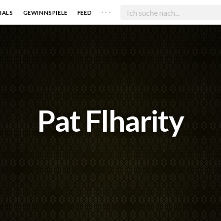
. . .
IALS
GEWINNSPIELE
FEED
Pat Flharity