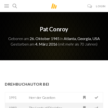
LOGIN
Pat Conroy
Geboren am
26. Oktober 1945
in
Atlanta, Georgia, USA
Gestorben am
4. März 2016
(mit mehr als 70 Jahren)
DREHBUCHAUTOR BEI
1991
Herr der Gezeiten
1983
The Lords of Discipline