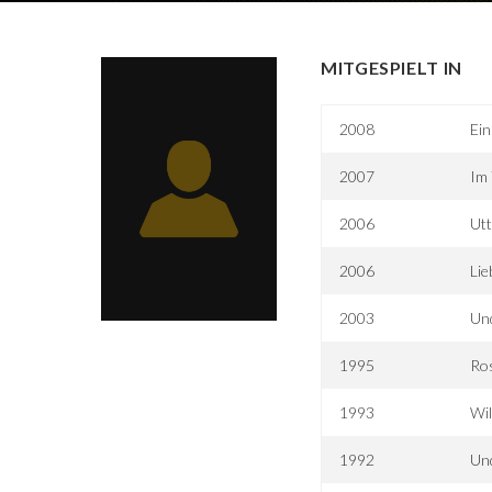
MITGESPIELT IN
2008
Ein
2007
Im 
2006
Utt
2006
Lie
2003
Un
1995
Ros
1993
Wi
1992
Un