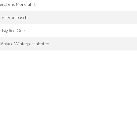
terchens Mondfahrt
ese Drombuschs
e Big Red One
ißblaue Wintergeschichten