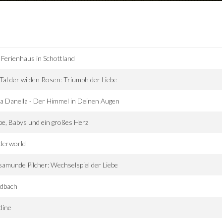
 Ferienhaus in Schottland
Tal der wilden Rosen: Triumph der Liebe
a Danella - Der Himmel in Deinen Augen
be, Babys und ein großes Herz
derworld
amunde Pilcher: Wechselspiel der Liebe
ldbach
dine