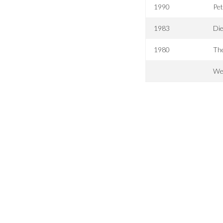
1990
Pe
1983
Di
1980
Th
We