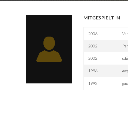
MITGESPIELT IN
2006
Var
2002
Pa
2002
வில
1996
கா
1992
நாள