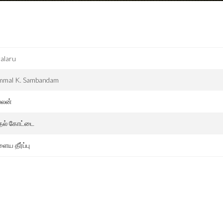
alaru
mmal K. Sambandam
்லன்
தல் கோட்டை
ைய தீர்ப்பு