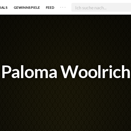
. . .
IALS
GEWINNSPIELE
FEED
Paloma Woolrich