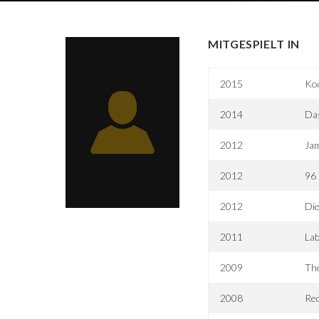
MITGESPIELT IN
2015
Kod
2014
Da
2012
Jam
2012
96 
2012
Die
2011
Lab
2009
The
2008
Rec