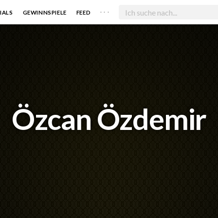
. . .
IALS
GEWINNSPIELE
FEED
Özcan Özdemir