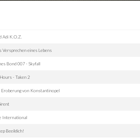
 Adi K.O.Z.
s Versprechen eines Lebens
es Bond 007 - Skyfall
Hours - Taken 2
 Eroberung von Konstantinopel
irent
 International
ep Beeildich!