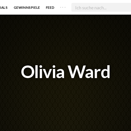
. . .
IALS
GEWINNSPIELE
FEED
Olivia Ward