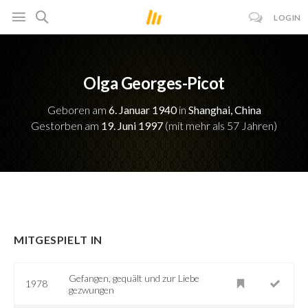
LOGIN
Olga Georges-Picot
Geboren am
6. Januar 1940
in
Shanghai, China
Gestorben am
19. Juni 1997
(mit mehr als 57 Jahren)
MITGESPIELT IN
Gefangen, gequält und zur Liebe
1978
gezwungen