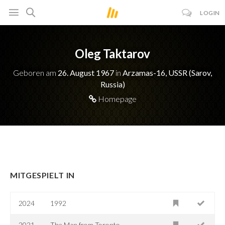
LOGIN
Oleg Taktarov
Geboren am
26. August 1967
in
Arzamas-16, USSR (Sarov,
Russia)
Homepage
MITGESPIELT IN
2024
1992
2021
The Man from Toronto