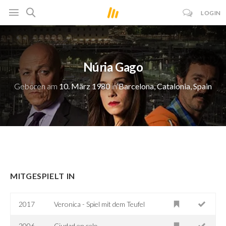
LOGIN
Núria Gago
Geboren am
10. März 1980
in
Barcelona, Catalonia, Spain
MITGESPIELT IN
2017
Veronica - Spiel mit dem Teufel
2006
Ciudad en celo