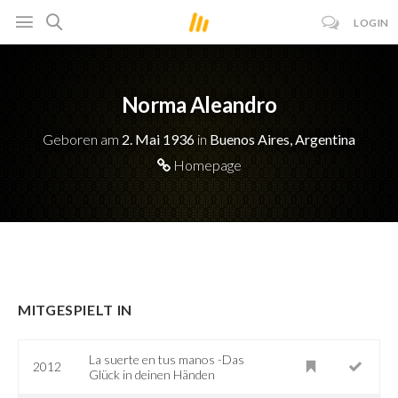
LOGIN
Norma Aleandro
Geboren am
2. Mai 1936
in
Buenos Aires, Argentina
Homepage
MITGESPIELT IN
La suerte en tus manos -Das
2012
Glück in deinen Händen