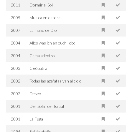
2011
Dormir al Sol
2009
Musica en espera
2007
La mano de Dio
2004
Alles was ich an euch liebe
2004
Cama adentro
2003
Cleópatra
2002
Todas las azafatas van al cielo
2002
Deseo
2001
Der Sohn der Braut
2001
La Fuga
1996
Sol de otoño