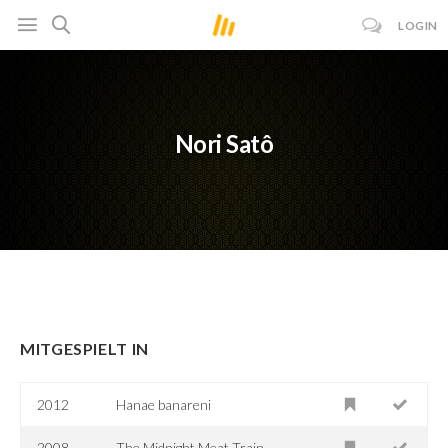
LOGIN
Nori Satô
MITGESPIELT IN
2012
Hanae banareni
2008
The Midnight Meat Train