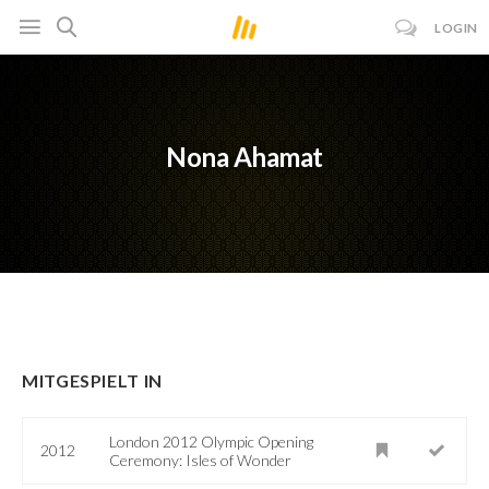
LOGIN
Nona Ahamat
MITGESPIELT IN
London 2012 Olympic Opening
2012
Ceremony: Isles of Wonder