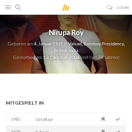
LOGIN
Nirupa Roy
Geboren am
4. Januar 1931
in
Valsad, Bombay Presidency,
British India
Gestorben am
13. Oktober 2004
(mit fast 74 Jahren)
MITGESPIELT IN
1985
Geraftaar
1979
Suhaag