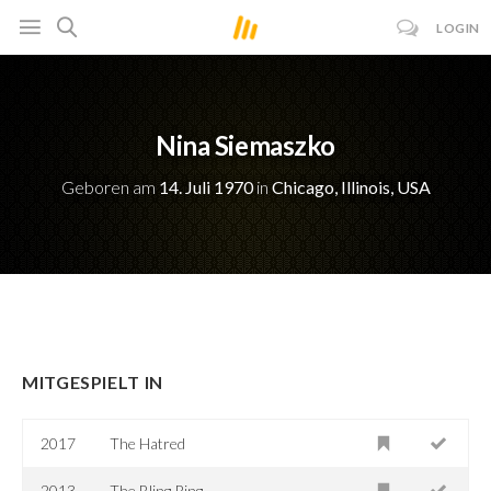
LOGIN
Nina Siemaszko
Geboren am
14. Juli 1970
in
Chicago, Illinois, USA
MITGESPIELT IN
2017
The Hatred
2013
The Bling Ring