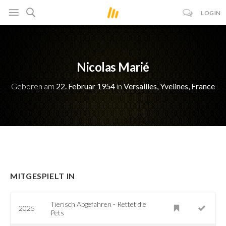
LOGIN
Nicolas Marié
Geboren am
22. Februar 1954
in
Versailles, Yvelines, France
MITGESPIELT IN
Tierisch Abgefahren - Rettet die
2025
Pets