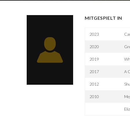
MITGESPIELT IN
2023
Ca
2020
Gr
2019
Wh
2017
A 
2012
Shu
2010
Me
Eli