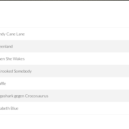
ndy Cane Lane
eenland
en She Wakes
Crooked Somebody
ffle
gashark gegen Crocosaurus
zabeth Blue