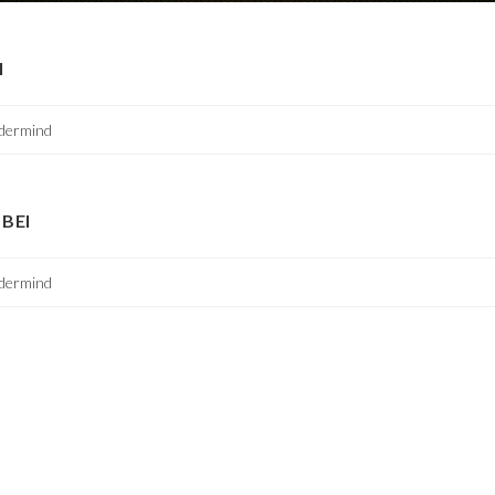
I
dermind
BEI
dermind