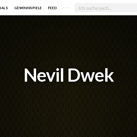
. . .
IALS
GEWINNSPIELE
FEED
Nevil Dwek