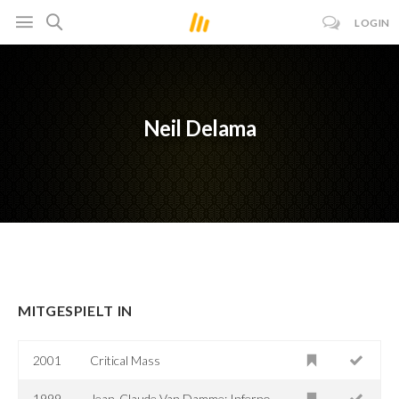
LOGIN
Neil Delama
MITGESPIELT IN
2001
Critical Mass
1999
Jean-Claude Van Damme: Inferno