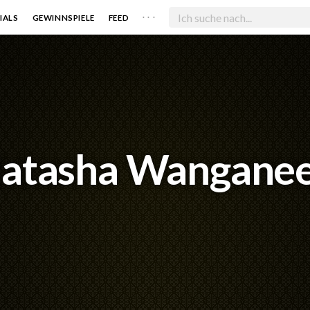
. . .
IALS
GEWINNSPIELE
FEED
atasha Wangane