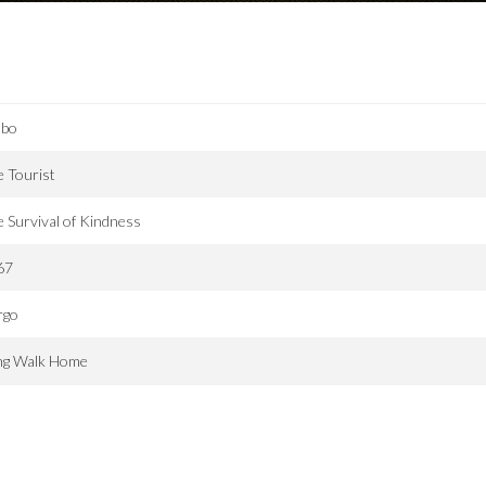
mbo
 Tourist
 Survival of Kindness
67
rgo
ng Walk Home