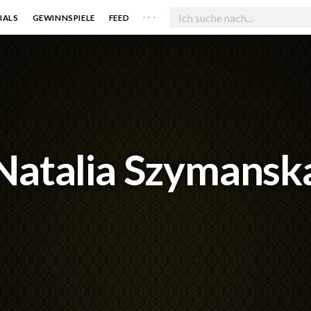
. . .
IALS
GEWINNSPIELE
FEED
Natalia Szymansk