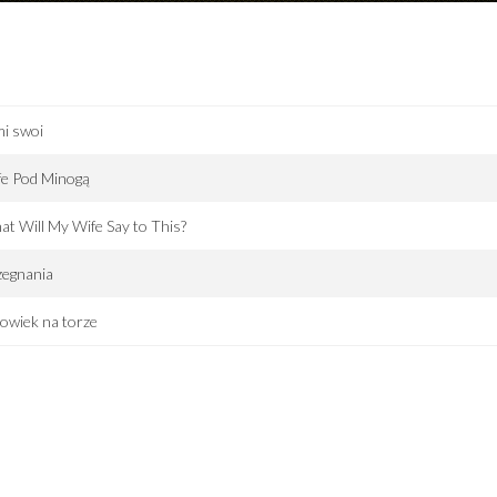
i swoi
fe Pod Minogą
t Will My Wife Say to This?
zegnania
owiek na torze