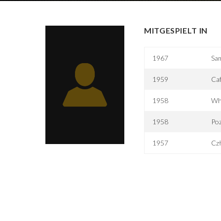
MITGESPIELT IN
1967
Sam
1959
Ca
1958
Wha
1958
Po
1957
Czł